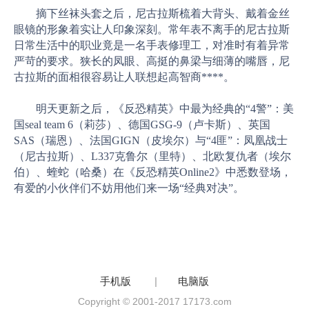
摘下丝袜头套之后，尼古拉斯梳着大背头、戴着金丝
眼镜的形象着实让人印象深刻。常年表不离手的尼古拉斯
日常生活中的职业竟是一名手表修理工，对准时有着异常
严苛的要求。狭长的凤眼、高挺的鼻梁与细薄的嘴唇，尼
古拉斯的面相很容易让人联想起高智商****。
明天更新之后，《反恐精英》中最为经典的“4警”：美
国seal team 6（莉莎）、德国GSG-9（卢卡斯）、英国
SAS（瑞恩）、法国GIGN（皮埃尔）与“4匪”：凤凰战士
（尼古拉斯）、L337克鲁尔（里特）、北欧复仇者（埃尔
伯）、蝰蛇（哈桑）在《反恐精英Online2》中悉数登场，
有爱的小伙伴们不妨用他们来一场“经典对决”。
手机版
|
电脑版
Copyright © 2001-2017 17173.com