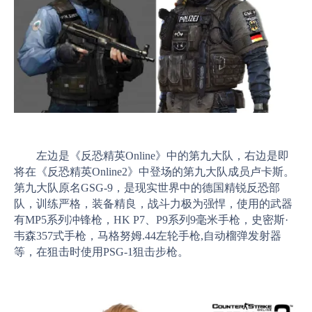
左边是《反恐精英Online》中的第九大队，右边是即
将在《反恐精英Online2》中登场的第九大队成员卢卡斯。
第九大队原名GSG-9，是现实世界中的德国精锐反恐部
队，训练严格，装备精良，战斗力极为强悍，使用的武器
有MP5系列冲锋枪，HK P7、P9系列9毫米手枪，史密斯·
韦森357式手枪，马格努姆.44左轮手枪,自动榴弹发射器
等，在狙击时使用PSG-1狙击步枪。