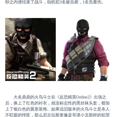
秒之内便结束了战斗，劫机犯3名被击毙，1名负重伤。
大名鼎鼎的火鸟斗士在《反恐精英Online2》出场之
后，换上了红色的衬衣，就连标志性的黑丝袜头套，都加
上了银白色的翼形装饰。如果说旧版本的火鸟斗士是杀人
不眨眼的悍匪，那么尼古拉斯更像是哥谭小丑那样的犯罪